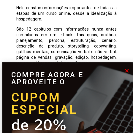
Nele constam informações importantes de todas as
etapas de um curso online, desde a idealização à
hospedagem.
São 12 capítulos com informações nunca antes
compiladas em um e-book. Tais quais, oratória,
planejamento, persona, estruturação, cenário,
descrição do produto, storytelling, copywriting,
gatilhos mentais, comunicação verbal e não verbal,
página de vendas, gravação, edição, hospedagem,
como precificar o produto e muito mais.
Ainda, o e-book apresenta um caso real com todas as
COMPRE AGORA E
etapas de produção de um curso online, e de bônus, a
APROVEITE O
disponibilização do roteiro original deste curso, para
você apenas substituir com o seu conteúdo.
CUPOM
ESPECIAL
de 20%