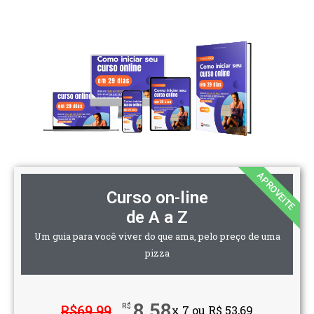
APROVEITE
Curso on-line
de A a Z
Um guia para você viver do que ama, pelo preço de uma
pizza
8,58
R$
R$
69.99
x 7 ou R$ 53,69