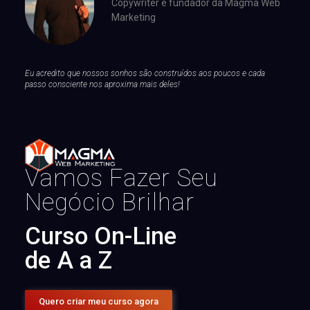
Copywriter e fundador da Magma Web
Marketing
Eu acredito que nossos sonhos são construídos aos poucos e cada
passo consciente nos aproxima mais deles!
Vamos Fazer Seu
Negócio Brilhar
Curso On-Line
de A a Z
Quero criar meu curso agora